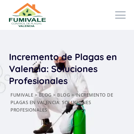
Skip
to
content
Incremento de Plagas en
Valencia: Soluciones
Profesionales
FUMIVALE
>
BLOG
>
BLOG
>
INCREMENTO DE
PLAGAS EN VALENCIA: SOLUCIONES
PROFESIONALES