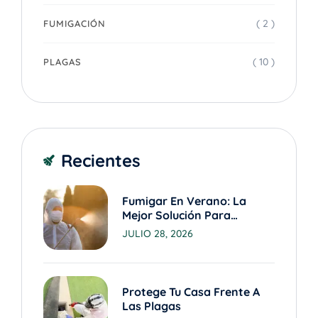
( 2 )
FUMIGACIÓN
( 10 )
PLAGAS
Recientes
Fumigar En Verano: La
Mejor Solución Para
Eliminar Plagas En Valencia
JULIO 28, 2026
Protege Tu Casa Frente A
Las Plagas